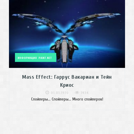
ИНФОРМАЦИЯ
PAINT.NET
Mass Effect: Гаррус Вакариан и Тейн
Криос
01.01.1970
7434
Спойлеры... Спойлеры... Много спойлеров!