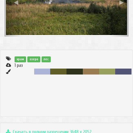
◀
▶
храм
озеро
лес
1
раз
Скачать в полном разрешении 3648 x 2052