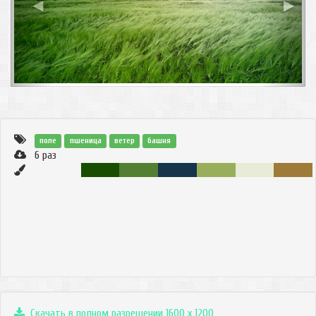
◀
▶
поле
пшеница
ветер
башня
6
раз
Скачать в полном разрешении 1600 x 1200