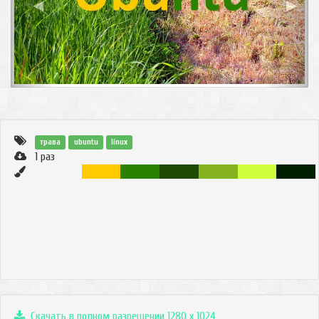
◀
▶
трава
ubuntu
linux
1
раз
Скачать в полном разрешении 1280 x 1024