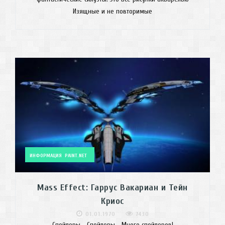
Изящные и не повторимые
ИНФОРМАЦИЯ
PAINT.NET
Mass Effect: Гаррус Вакариан и Тейн
Криос
01.01.1970
7430
Спойлеры... Спойлеры... Много спойлеров!