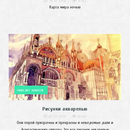
14.10.2016
8782
Карта мира ночью
PAINT.NET
НОВОСТИ
Рисунки акварелью
01.01.1970
8284
Они порой призрачны и прекрасны и неведомые дали и
фантастические силуэты. Это все рисунки акварелью