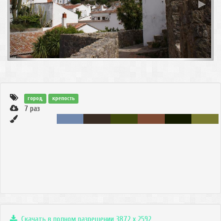
◀
▶
город
крепость
7
раз
Скачать в полном разрешении 3872 x 2592