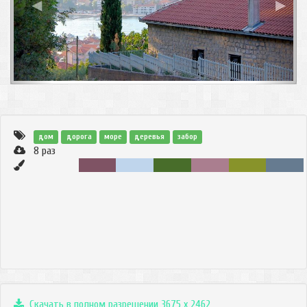
◀
▶
дом
дорога
море
деревья
забор
8
раз
Скачать в полном разрешении 3675 x 2462