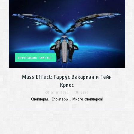
ИНФОРМАЦИЯ
PAINT.NET
Mass Effect: Гаррус Вакариан и Тейн
Криос
01.01.1970
7434
Спойлеры... Спойлеры... Много спойлеров!