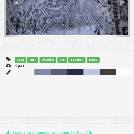
◀
▶
арка
снег
сугробы
лес
деревья
тропа
3
раз
Скачать в полном разрешении 3648 x 2736