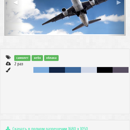
◀
▶
самолет
небо
облака
2
раз
Скачать в полном разрешении 1680 x 1050