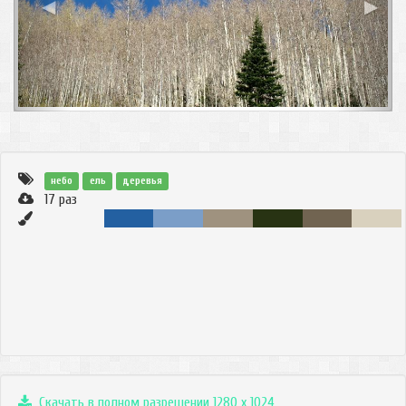
◀
▶
небо
ель
деревья
17
раз
Скачать в полном разрешении 1280 x 1024