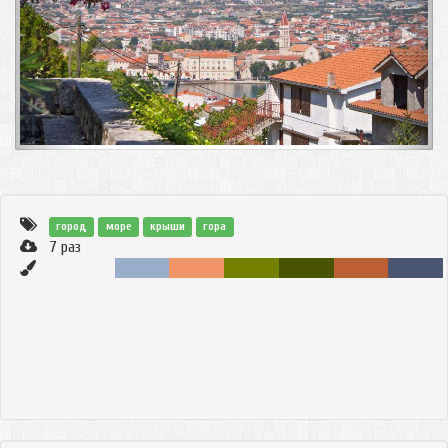
◀
▶
город
море
крыши
гора
7
раз