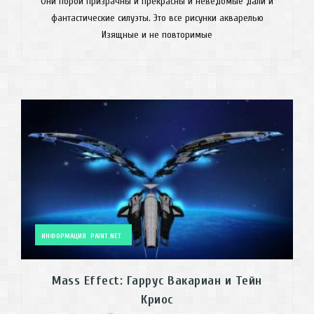
Они порой призрачны и прекрасны и неведомые дали и
фантастические силуэты. Это все рисунки акварелью
Изящные и не повторимые
ИНФОРМАЦИЯ
PAINT.NET
Mass Effect: Гаррус Вакариан и Тейн
Криос