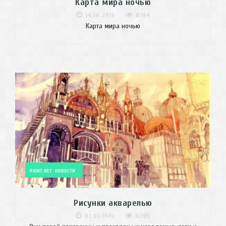
Карта мира ночью
14.10.2016
8784
Карта мира ночью
PAINT.NET
НОВОСТИ
Рисунки акварелью
01.01.1970
8285