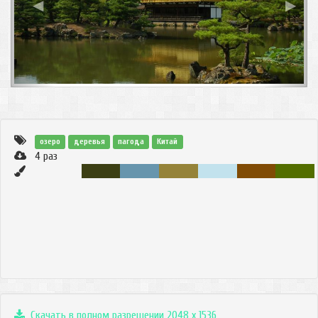
◀
▶
озеро
деревья
пагода
Китай
4
раз
Скачать в полном разрешении 2048 x 1536