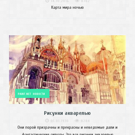
14.10.2016
8782
Карта мира ночью
PAINT.NET
НОВОСТИ
Рисунки акварелью
01.01.1970
8284
Они порой призрачны и прекрасны и неведомые дали и
фантастические силуэты. Это все рисунки акварелью