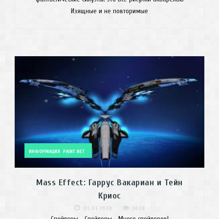
Изящные и не повторимые
ИНФОРМАЦИЯ
PAINT.NET
Mass Effect: Гаррус Вакариан и Тейн
Криос
01.01.1970
7430
Спойлеры... Спойлеры... Много спойлеров!