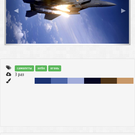
◀
▶
самолеты
небо
огонь
3
раз