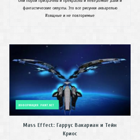
Они порой призрачны и прекрасны и неведомые дали и
фантастические силуэты. Это все рисунки акварелью
Изящные и не повторимые
ИНФОРМАЦИЯ
PAINT.NET
Mass Effect: Гаррус Вакариан и Тейн
Криос