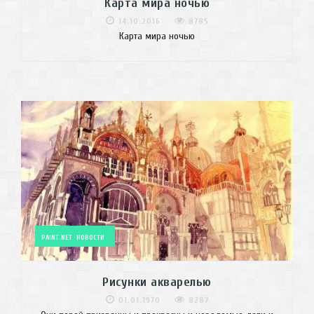
Карта мира ночью
14.10.2016
8785
Карта мира ночью
PAINT.NET
НОВОСТИ
Рисунки акварелью
01.01.1970
8287