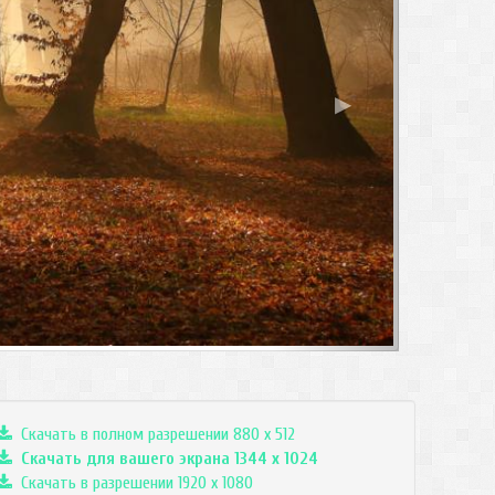
▶
Скачать в полном разрешении 880 x 512
Скачать для вашего экрана
1344
x
1024
Скачать в разрешении 1920 x 1080