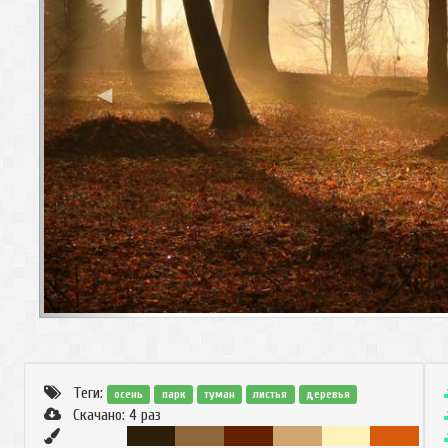
◀
Теги:
осень
парк
туман
листья
деревья
Скачано:
4
раз