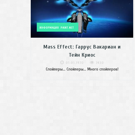
ИНФОРМАЦИЯ
PAINT.NET
Mass Effect: Гаррус Вакариан и
Тейн Криос
01.01.1970
7430
Спойлеры... Спойлеры... Много спойлеров!