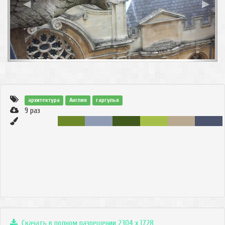
◀
▶
архитектура
Англия
гаргулья
9
раз
Скачать в полном разрешении 2304 x 1728