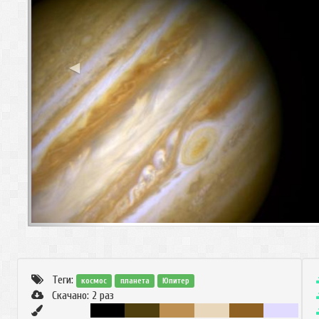
◀
Теги:
космос
планета
Юпитер
Скачано:
2
раз