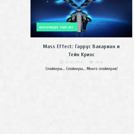
ИНФОРМАЦИЯ
PAINT.NET
Mass Effect: Гаррус Вакариан и
Тейн Криос
01.01.1970
7430
Спойлеры... Спойлеры... Много спойлеров!