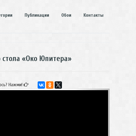
егории
Публикации
Обои
Контакты
о стола «Око Юпитера»
ось? Нажми!