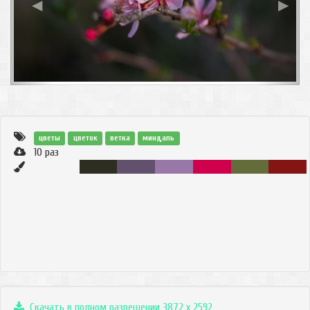
◀
▶
цветы
цветок
ветка
миндаль
10
раз
Скачать в полном разрешении 3872 x 2592