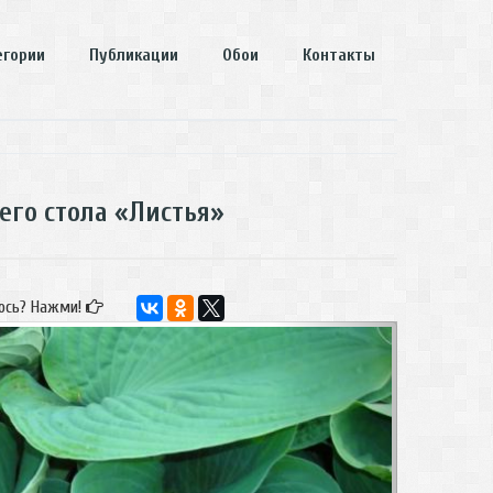
егории
Публикации
Обои
Контакты
его стола «Листья»
ось? Нажми!