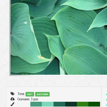
◀
Теги:
лист
растения
Скачано:
3
раз