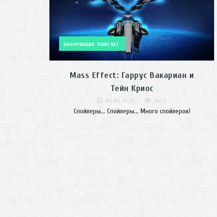
ИНФОРМАЦИЯ
PAINT.NET
Mass Effect: Гаррус Вакариан и
Тейн Криос
01.01.1970
7433
Спойлеры... Спойлеры... Много спойлеров!