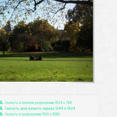
▶
Скачать в полном разрешении 1024 x 768
Скачать для вашего экрана
1344
x
1024
Скачать в разрешении 1920 x 1080