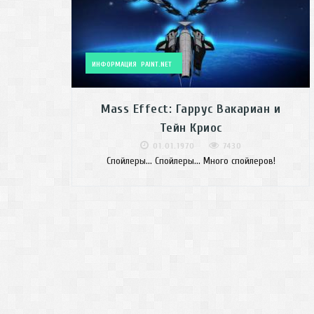
ИНФОРМАЦИЯ
PAINT.NET
Mass Effect: Гаррус Вакариан и
Тейн Криос
01.01.1970
7430
Спойлеры... Спойлеры... Много спойлеров!