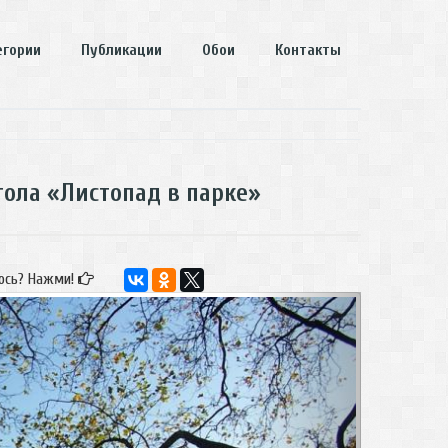
егории
Публикации
Обои
Контакты
тола «Листопад в парке»
ось? Нажми!