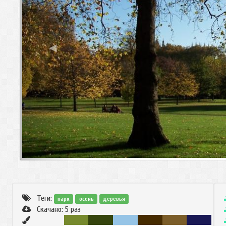
◀
Теги:
парк
осень
деревья
Скачано:
5
раз