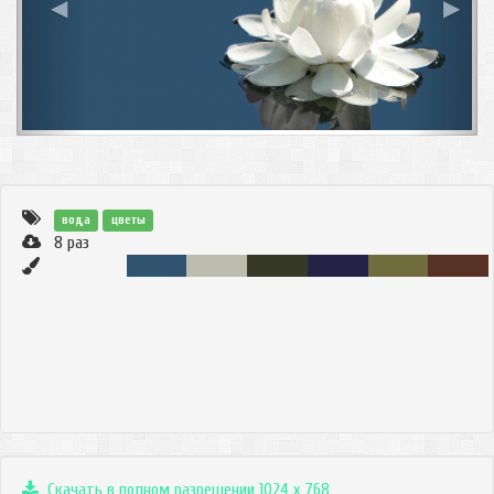
◀
▶
вода
цветы
8
раз
Скачать в полном разрешении 1024 x 768