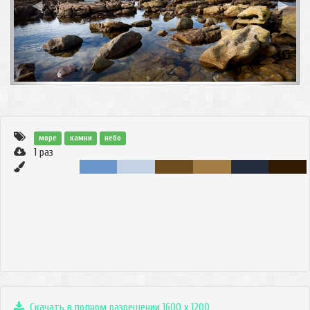
◀
▶
море
камни
небо
1
раз
Скачать в полном разрешении 1600 x 1200