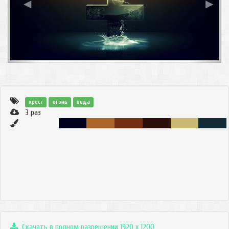
◀
▶
крест
огонь
вода
3
раз
Скачать в полном разрешении 1920 x 1200