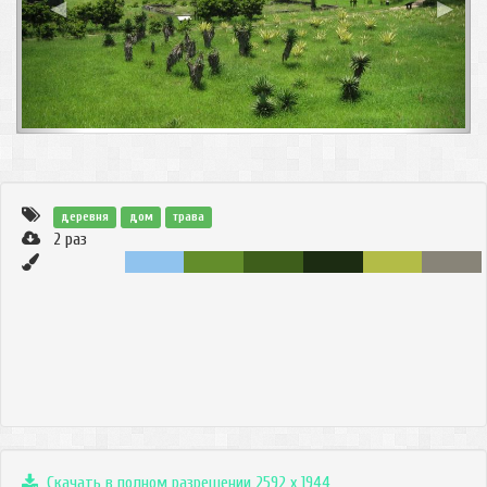
◀
▶
деревня
дом
трава
2
раз
Скачать в полном разрешении 2592 x 1944