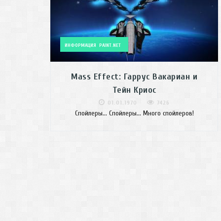
ИНФОРМАЦИЯ
PAINT.NET
Mass Effect: Гаррус Вакариан и
Тейн Криос
01.01.1970
7426
Спойлеры... Спойлеры... Много спойлеров!