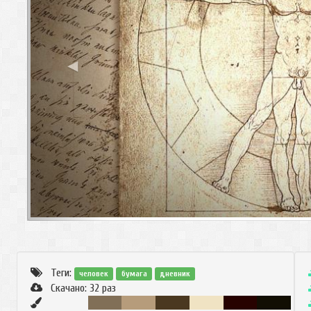
◀
Теги:
человек
бумага
дневник
Скачано:
32
раз