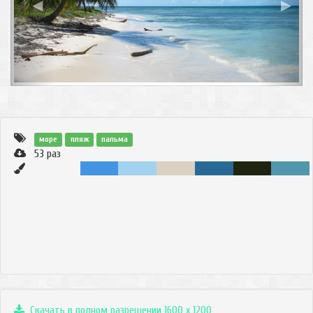
◀
▶
море
пляж
пальма
53
раз
Скачать в полном разрешении 1600 x 1200