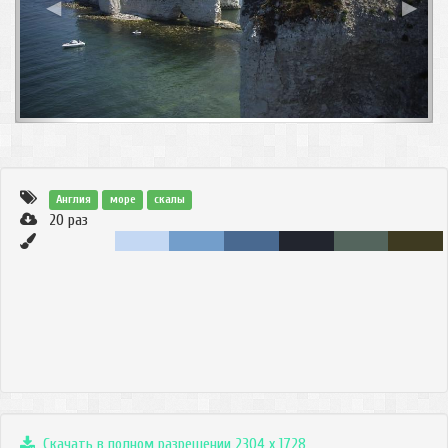
◀
▶
Англия
море
скалы
20
раз
Скачать в полном разрешении 2304 x 1728