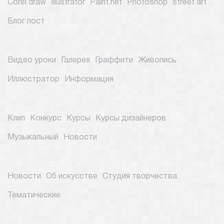
Corel draw
Illustrator
Paint.net
Photoshop
street art
Блог пост
Видео уроки
Галерея
Граффити
Живопись
Иллюстратор
Информация
Клип
Конкурс
Курсы
Курсы дизайнеров
Музыкальный
Новости
Новости
Об искусстве
Студия творчества
Тематические