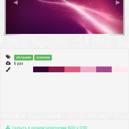
◀
▶
абстракия
всполохи
6
раз
Скачать в полном разрешении 1600 x 1200