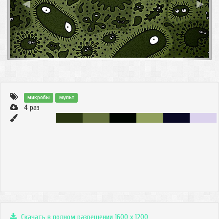
◀
▶
микробы
мульт
4
раз
Скачать в полном разрешении 1600 x 1200