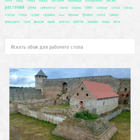
пустыня
пшеница
поле
развалины
пруд
птица
птицы
рассвет
растения
снег
река
скалы
солнце
самолеты
скала
сосна
сосны
трава
сугробы
туман
статуя
стена
тропа
сугроб
тень
техника
цветы
храм
яхта
тучи
цветок
туманность
фонари
церковь
ягода