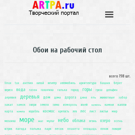
Обои на рабочий стол
всего 198 шт.
башня
берег
linux
англия
архитектура
tux
китай
юпитер
автомобиль
горы
вода
город
газон
галька
вереск
галактика
гроза
дельфин
деревья
дом
дорога
животные
деревня
ель
забор
дома
дюна
закат
иней
камни
капли
замок
земля
изморозь
звери
зима
камень
космос
лес
лист
карта
мир
комета
корабль
крепость
лев
листья
море
небо
облака
озеро
огонь
осень
мозаика
мост
мульт
пагода
песок
пляж
пальма
парк
планета
площадь
остров
поворот