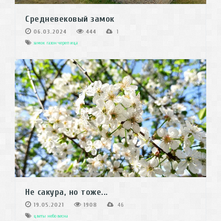
Средневековый замок
06.03.2024
444
1
замок
газон
черепица
Не сакура, но тоже...
19.05.2021
1908
46
цветы
небо
весна