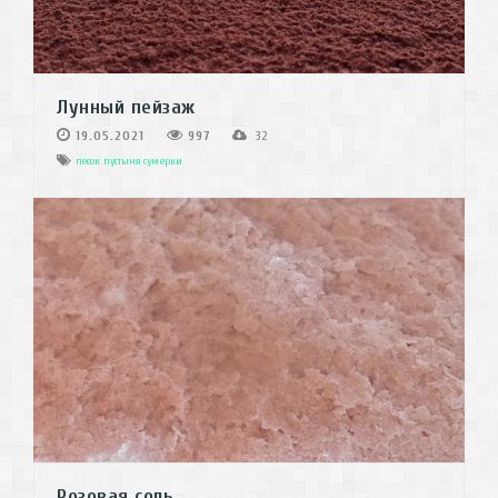
Лунный пейзаж
19.05.2021
997
32
песок
пустыня
сумерки
Розовая соль