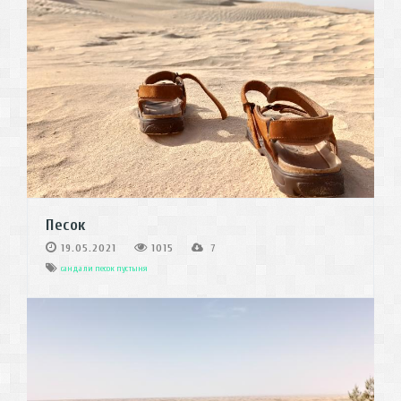
Песок
19.05.2021
1015
7
сандали
песок
пустыня