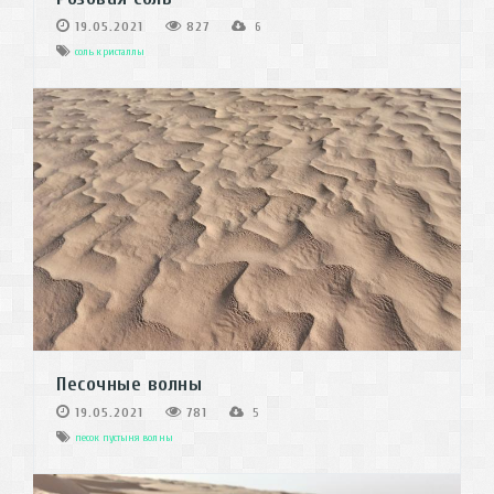
19.05.2021
827
6
соль
кристаллы
Песочные волны
19.05.2021
781
5
песок
пустыня
волны