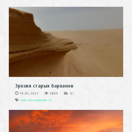
Эрозия старых барханов
19.05.2021
1809
81
песок
пустыняЭррозия пе