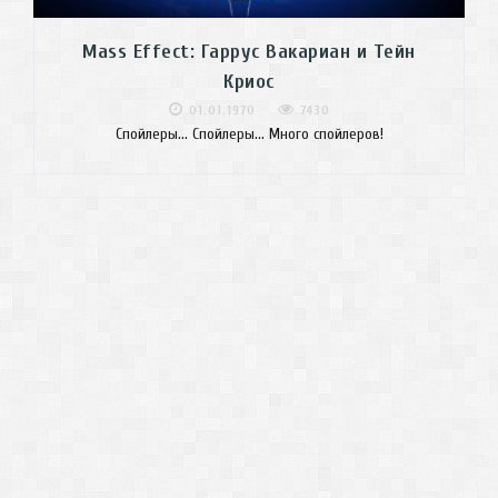
Mass Effect: Гаррус Вакариан и Тейн
Криос
01.01.1970
7430
Спойлеры... Спойлеры... Много спойлеров!