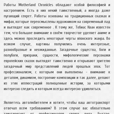
Работы Motherland Chronicles обладают особой философией и
настроением. Есть в них некий таинственный, а иногда даже
пугающий секрет. Работы основаны на традиционных сказках и
мифах, которые переосмыслены художником на современный лад
и выглядят как современное . К тому же, Тобиас Кван известен
тем, что большое внимание в своём творчестве уделяет аниме и
здесь можно проследить некоторые черты японского жанра. Во
всяком случае, картины получились очень интересные,
разнообразные и неожиданные. Загадочные существа, боги и
полубоги, призраки, сущности, мифологические персонажи
европейских сказок выглядят таинственно и открывают зрителю
загадочный мир представлений людей прошлых эпох. Тот
профессионализм, с которым они выполнены - внимание к
деталям, динамизм, построение композиции и так далее, делают
из этих иллюстраций полноценные истории, за которыми
интересно следить и которым всегда интересно удивляться.
Являетесь автолюбителем и хотите, чтобы ваш автотранспорт
отвечал всем требованиям? В этом случае вас обязательно
заинтересует от профессионалов своего дела. Быстро,