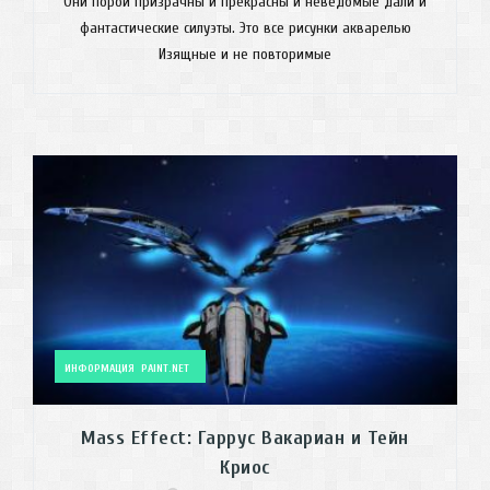
Они порой призрачны и прекрасны и неведомые дали и
фантастические силуэты. Это все рисунки акварелью
Изящные и не повторимые
ИНФОРМАЦИЯ
PAINT.NET
Mass Effect: Гаррус Вакариан и Тейн
Криос