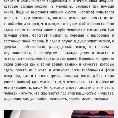
какой-то символический сюрреализм. Статичные лица девушек,
которые больше похожи на манекены, оживают при помощи
очков. Лица не выражают никаких чувств. Фотограф попытался
передать этим внешность, которая полностью зависит не от
самой себя, а от того, что находится внутри этой внешности. Очки
здесь являются неким окном вглубь человека и его мыслей. При
помощи очков, фотограф Huainan Li передал и настроение и
состояние своих героинь. В одном случае в душе кипят эмоции, в
другом - абсолютный, равнодушный холод, в третьем -
опустошенность, в четвёртом - жажда денег и власти, в
четвёртом - заоблачные грёзы и так далее. Довольно интересная
серия снимков как с точки зрения техники и качества, которые
здесь просто на высоте и отвечают всем требованиям фэшн
искусства, так и с точки зрения замысла. Автор работ тонко
уловил философскую мысль о том, что
человек - это далеко не
его внешность
, какой бы красивой и потрясающей она ни была.
Человек - это то, что скрывается под этой внешностью - чувства,
ощущения, эмоции, любовь, ненависть, страхи, мечты, желания.