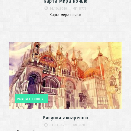
Карта мира ночью
14.10.2016
8779
Карта мира ночью
PAINT.NET
НОВОСТИ
Рисунки акварелью
01.01.1970
8281