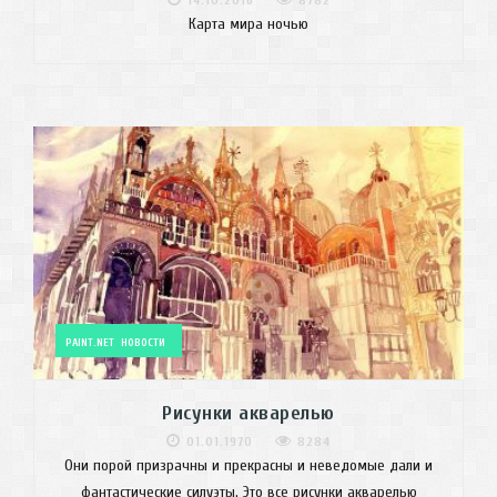
Карта мира ночью
PAINT.NET
НОВОСТИ
Рисунки акварелью
01.01.1970
8284
Они порой призрачны и прекрасны и неведомые дали и
фантастические силуэты. Это все рисунки акварелью