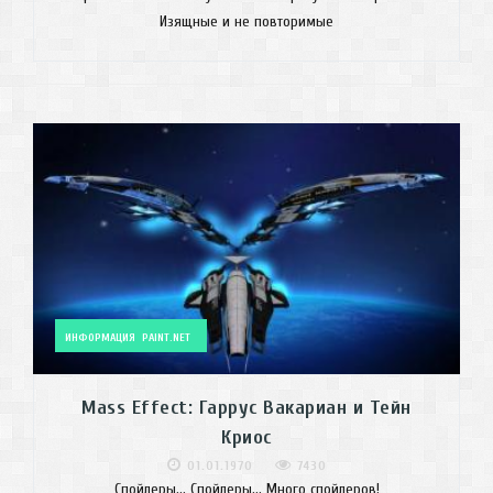
Изящные и не повторимые
ИНФОРМАЦИЯ
PAINT.NET
Mass Effect: Гаррус Вакариан и Тейн
Криос
01.01.1970
7430
Спойлеры... Спойлеры... Много спойлеров!