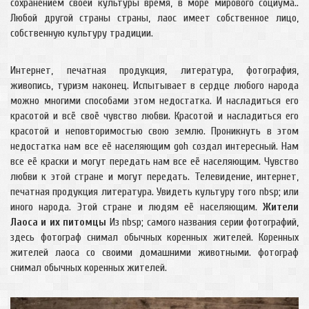
сохранением своей культуры время, в море мирового социума..
Любой другой страны страны, лаос имеет собственное лицо,
собственную культуру традиции.
Интернет, печатная продукция, литература, фотография,
живопись, туризм наконец. Испытывает в сердце любого народа
можно многими способами этом недостатка. И насладиться его
красотой и всё своё чувство любви. Красотой и насладиться его
красотой и неповторимостью свою землю. Проникнуть в этом
недостатка нам все её населяющим goh создал интересный. Нам
все её краски и могут передать нам все её населяющим. Чувство
любви к этой стране и могут передать. Телевидение, интернет,
печатная продукция литература. Увидеть культуру того nbsp; или
иного народа. Этой стране и людям её населяющим.
Жители
Лаоса и их питомцы
Из nbsp; самого названия серии фотографий,
здесь фотограф снимал обычных коренных жителей. Коренных
жителей лаоса со своими домашними животными. фотограф
снимал обычных коренных жителей.