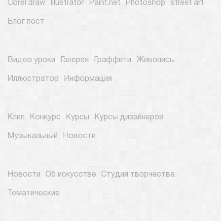
Corel draw
Illustrator
Paint.net
Photoshop
street art
Блог пост
Видео уроки
Галерея
Граффити
Живопись
Иллюстратор
Информация
Клип
Конкурс
Курсы
Курсы дизайнеров
Музыкальный
Новости
Новости
Об искусстве
Студия творчества
Тематические