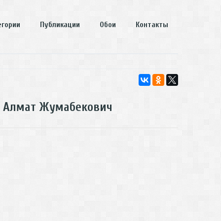
егории
Публикации
Обои
Контакты
н Алмат Жумабекович