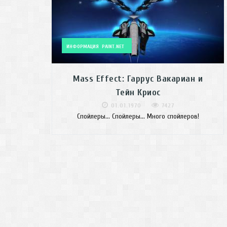
ИНФОРМАЦИЯ
PAINT.NET
Mass Effect: Гаррус Вакариан и
Тейн Криос
01.01.1970
7427
Спойлеры... Спойлеры... Много спойлеров!