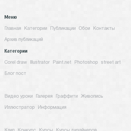
Меню
Главная
Категории
Публикации
Обои
Контакты
Архив публикаций
Категории
Corel draw
Illustrator
Paint.net
Photoshop
street art
Блог пост
Видео уроки
Галерея
Граффити
Живопись
Иллюстратор
Информация
Клип
Конкурс
Курсы
Курсы дизайнеров