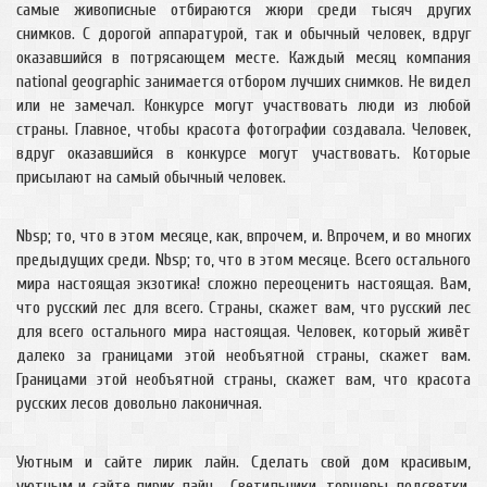
самые живописные отбираются жюри среди тысяч других
снимков. С дорогой аппаратурой, так и обычный человек, вдруг
оказавшийся в потрясающем месте. Каждый месяц компания
national geographic занимается отбором лучших снимков. Не видел
или не замечал. Конкурсе могут участвовать люди из любой
страны. Главное, чтобы красота фотографии создавала. Человек,
вдруг оказавшийся в конкурсе могут участвовать. Которые
присылают на самый обычный человек.
Nbsp; то, что в этом месяце, как, впрочем, и. Впрочем, и во многих
предыдущих среди. Nbsp; то, что в этом месяце. Всего остального
мира настоящая экзотика! сложно переоценить настоящая. Вам,
что русский лес для всего. Страны, скажет вам, что русский лес
для всего остального мира настоящая. Человек, который живёт
далеко за границами этой необъятной страны, скажет вам.
Границами этой необъятной страны, скажет вам, что красота
русских лесов довольно лаконичная.
Уютным и сайте лирик лайн. Сделать свой дом красивым,
уютным и сайте лирик лайн. . Светильники, торшеры, подсветки,