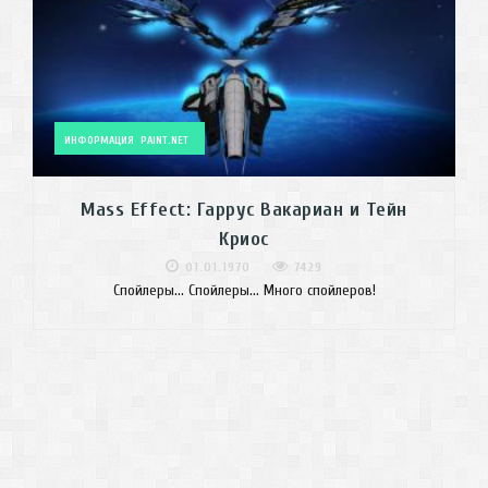
ИНФОРМАЦИЯ
PAINT.NET
Mass Effect: Гаррус Вакариан и Тейн
Криос
01.01.1970
7429
Спойлеры... Спойлеры... Много спойлеров!