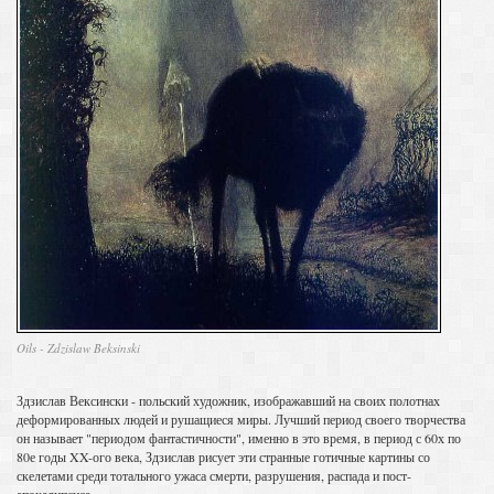
Oils - Zdzislaw Beksinski
Здзислав Вексински - польский художник, изображавший на своих полотнах
деформированных людей и рушащиеся миры. Лучший период своего творчества
он называет "периодом фантастичности", именно в это время, в период с 60х по
80е годы XX-ого века, Здзислав рисует эти странные готичные картины со
скелетами среди тотального ужаса смерти, разрушения, распада и пост-
апокалипсиса.