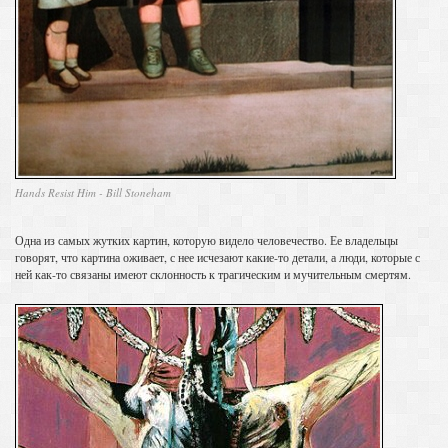
Hands Resist Him - Bill Stoneham
Одна из самых жутких картин, которую видело человечество. Ее владельцы
говорят, что картина оживает, с нее исчезают какие-то детали, а люди, которые с
ней как-то связаны имеют склонность к трагическим и мучительным смертям.