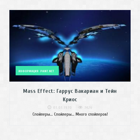
ИНФОРМАЦИЯ
PAINT.NET
Mass Effect: Гаррус Вакариан и Тейн
Криос
01.01.1970
7426
Спойлеры... Спойлеры... Много спойлеров!