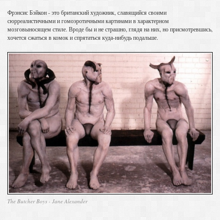
Фрэнсис Бэйкон - это британский художник, славящийся своими
сюрреалистичными и гомоэротичными картинами в характерном
мозговыносящем стиле. Вроде бы и не страшно, глядя на них, но присмотревшись,
хочется сжаться в комок и спрятаться куда-нибудь подальше.
The Butcher Boys - Jane Alexander