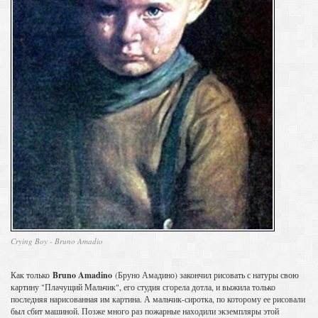
Crying Boy - Bruno Amadio
Как только
Bruno Amadino
(Бруно Амадино) закончил рисовать с натуры свою
картину "Плачущий Мальчик", его студия сгорела дотла, и выжила только
последняя нарисованная им картина. А мальчик-сиротка, по которому ее рисовали
был сбит машиной. Позже много раз пожарные находили экземпляры этой