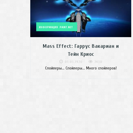
ИНФОРМАЦИЯ
PAINT.NET
Mass Effect: Гаррус Вакариан и
Тейн Криос
01.01.1970
7430
Спойлеры... Спойлеры... Много спойлеров!