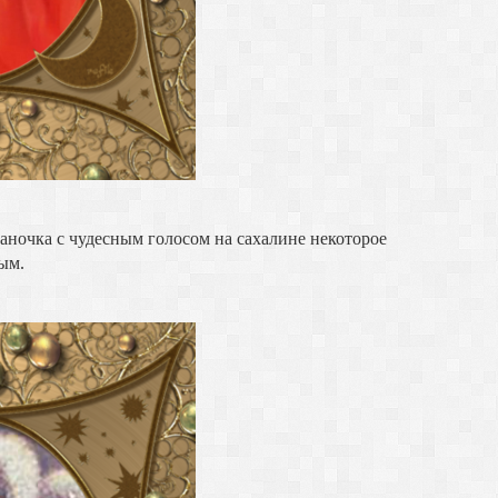
каночка с чудесным голосом на сахалине некоторое
ым.