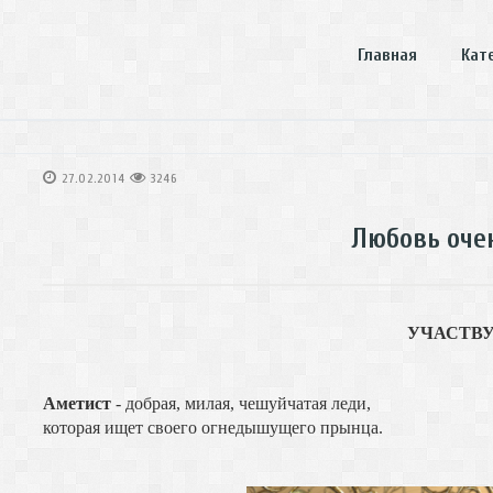
Главная
Кат
27.02.2014
3246
Любовь очен
УЧАСТВ
Аметист
- добрая, милая, чешуйчатая леди,
которая ищет своего огнедышущего прынца.