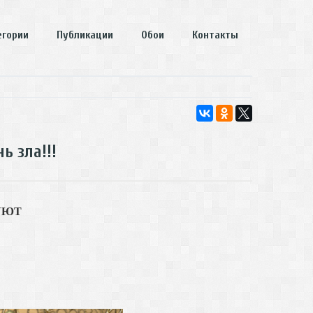
егории
Публикации
Обои
Контакты
ь зла!!!
УЮТ