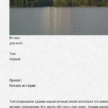
Истина
для всех
Том
первый
Пролог:
Начало истории
Том взорванном здании нашли вечный покой несколько его воин
мелкие сооружения. Все могло обстоять еще хуже. Здании нашли 