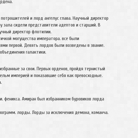
ордена.
а, потрошителей и лорд ангелус глава. Научный директор
лу зала сидели представители адептов и старший. В
аучный директор флотилии.
тичкой могущества императора. все были
ями первой. Девять лордов были возведены в звание.
 объединения галактики.
избранные за свои. Первых орденов, пройдя тернистый
ельм империей и показавшие себя как превосходные.
.
и. феникса. Амиран был избранником буровиков лорда
олограмм. лорды. Лорды за исключения демона, команча.