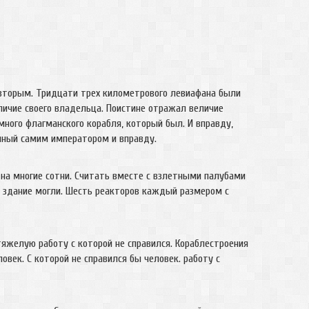
 вторым. Тридцати трех километрового левиафана были
личие своего владельца. Поистине отражал величие
много флагманского корабля, который был. И вправду,
нный самим императором и вправду.
 на многие сотни. Считать вместе с взлетными палубами
е здание могли. Шесть реакторов каждый размером с
яжелую работу с которой не справился. Кораблестроения
овек. С которой не справился бы человек. работу с