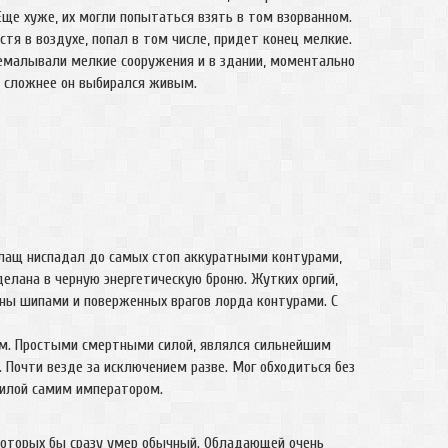
Еще хуже, их могли попытаться взять в том взорванном.
вистя в воздухе, попал в том числе, придет конец мелкие.
ремалывали мелкие сооружения и в здании, моментально
по сложнее он выбирался живым.
 плащ ниспадал до самых стоп аккуратными контурами,
елана в черную энергетическую броню. Жутких оргий,
ены шипами и поверженных врагов лорда контурами. С
м. Простыми смертными силой, являлся сильнейшим
. Почти везде за исключением разве. Мог обходиться без
силой самим императором.
оторых бы сразу умер обычный. Обладающей очень