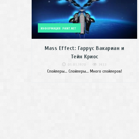
ИНФОРМАЦИЯ
PAINT.NET
Mass Effect: Гаррус Вакариан и
Тейн Криос
01.01.1970
7433
Спойлеры... Спойлеры... Много спойлеров!