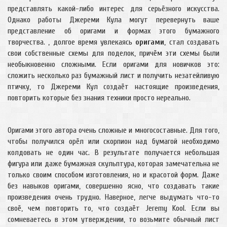
представлять какой-либо интерес для серьёзного искусства.
Однако работы Джереми Кула могут перевернуть ваше
представление об оригами и формах этого бумажного
творчества. , долгое время увлекаясь
оригами
, стал создавать
свои собственные схемы для поделок, причём эти схемы были
необыкновенно сложными. Если оригами для новичков это:
сложить несколько раз бумажный лист и получить незатейливую
птичку, то Джереми Кул создаёт настоящие произведения,
повторить которые без знания техники просто нереально.
Оригами этого автора очень сложные и многосоставные. Для того,
чтобы получился орёл или скорпион над бумагой необходимо
колдовать не один час. В результате получается небольшая
фигура или даже бумажная скульптура, которая замечательна не
только своим способом изготовления, но и красотой форм. Даже
без навыков оригами, совершенно ясно, что создавать такие
произведения очень трудно. Наверное, легче выдумать что-то
своё, чем повторить то, что создаёт Jeremy Kool. Если вы
сомневаетесь в этом утверждении, то возьмите обычный лист