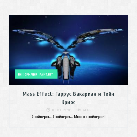
ИНФОРМАЦИЯ
PAINT.NET
Mass Effect: Гаррус Вакариан и Тейн
Криос
01.01.1970
7430
Спойлеры... Спойлеры... Много спойлеров!