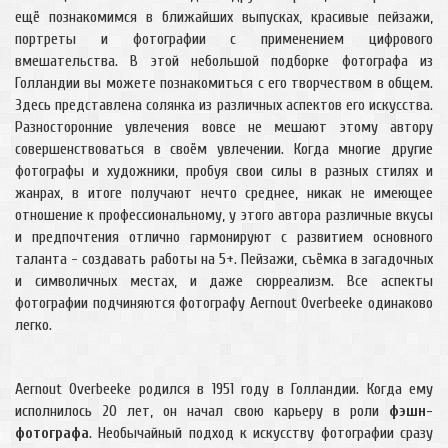
ещё познакомимся в ближайших выпусках, красивые пейзажи,
портреты и фотографии с применением цифрового
вмешательства. В этой небольшой подборке фотографа из
Голландии вы можете познакомиться с его творчеством в общем.
Здесь представлена солянка из различных аспектов его искусства.
Разносторонние увлечения вовсе не мешают этому автору
совершенствоваться в своём увлечении. Когда многие другие
фотографы и художники, пробуя свои силы в разных стилях и
жанрах, в итоге получают нечто среднее, никак не имеющее
отношение к профессиональному, у этого автора различные вкусы
и предпочтения отлично гармонируют с развитием основного
таланта - создавать работы на 5+. Пейзажи, съёмка в загадочных
и символичных местах, и даже сюрреализм. Все аспекты
фотографии подчиняются фотографу Aernout Overbeeke одинаково
легко.
Aernout Overbeeke родился в 1951 году в Голландии. Когда ему
исполнилось 20 лет, он начал свою карьеру в роли
фэшн-
фотографа
. Необычайный подход к искусству фотографии сразу