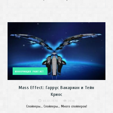
ИНФОРМАЦИЯ
PAINT.NET
Mass Effect: Гаррус Вакариан и Тейн
Криос
01.01.1970
7430
Спойлеры... Спойлеры... Много спойлеров!