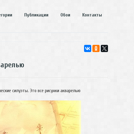
егории
Публикации
Обои
Контакты
варелью
еские силуэты. Это все рисунки акварелью