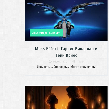
ИНФОРМАЦИЯ
PAINT.NET
Mass Effect: Гаррус Вакариан и
Тейн Криос
01.01.1970
7430
Спойлеры... Спойлеры... Много спойлеров!