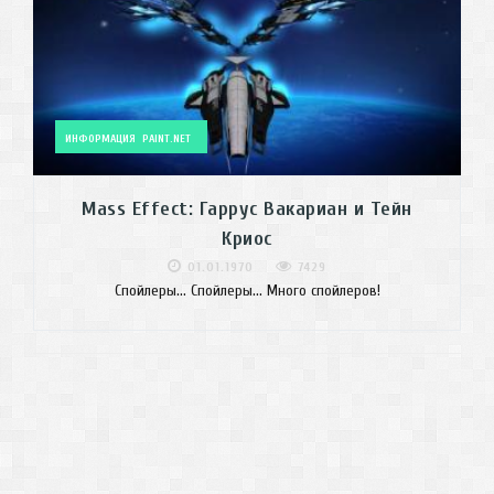
ИНФОРМАЦИЯ
PAINT.NET
Mass Effect: Гаррус Вакариан и Тейн
Криос
01.01.1970
7429
Спойлеры... Спойлеры... Много спойлеров!