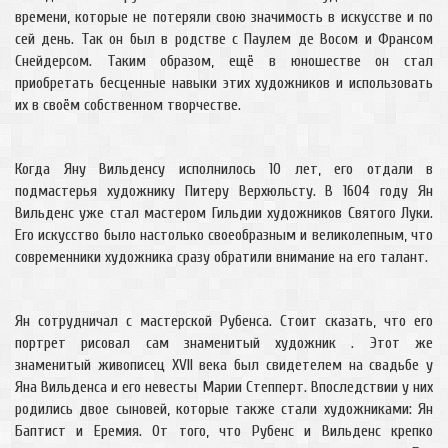
времени, которые не потеряли свою значимость в искусстве и по
сей день. Так он был в родстве с Паулем де Восом и Франсом
Снейдерсом. Таким образом, ещё в юношестве он стал
приобретать бесценные навыки этих художников и использовать
их в своём собственном творчестве.
Когда Яну Вильденсу исполнилось 10 лет, его отдали в
подмастерья художнику Питеру Верхюльсту. В 1604 году Ян
Вильденс уже стал мастером Гильдии художников Святого Луки.
Его искусство было настолько своеобразным и великолепным, что
современники художника сразу обратили внимание на его талант.
Ян сотрудничал с мастерской Рубенса. Стоит сказать, что его
портрет рисовал сам знаменитый художник . Этот же
знаменитый живописец XVII века был свидетелем на свадьбе у
Яна Вильденса и его невесты Марии Степперт. Впоследствии у них
родились двое сыновей, которые также стали художниками: Ян
Баптист и Еремия. От того, что Рубенс и Вильденс крепко