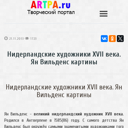
21.11.2013
1723
Нидерландские художники XVII века.
Ян Вильденс картины
Нидерландские художники XVII века. Ян
Вильденс картины
Ян Вильденс -
великий нидерландский художник XVII века
.
Родился в Антверпене в 1585(86) году. С самого детства Ян
Вильденс был окружён самыми знаменитыми художниками того