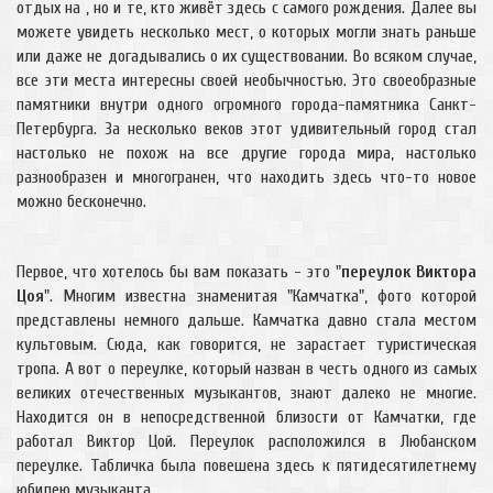
отдых на , но и те, кто живёт здесь с самого рождения. Далее вы
можете увидеть несколько мест, о которых могли знать раньше
или даже не догадывались о их существовании. Во всяком случае,
все эти места интересны своей необычностью. Это своеобразные
памятники внутри одного огромного города-памятника Санкт-
Петербурга. За несколько веков этот удивительный город стал
настолько не похож на все другие города мира, настолько
разнообразен и многогранен, что находить здесь что-то новое
можно бесконечно.
Первое, что хотелось бы вам показать - это "
переулок Виктора
Цоя
". Многим известна знаменитая "Камчатка", фото которой
представлены немного дальше. Камчатка давно стала местом
культовым. Сюда, как говорится, не зарастает туристическая
тропа. А вот о переулке, который назван в честь одного из самых
великих отечественных музыкантов, знают далеко не многие.
Находится он в непосредственной близости от Камчатки, где
работал Виктор Цой. Переулок расположился в Любанском
переулке. Табличка была повешена здесь к пятидесятилетнему
юбилею музыканта.