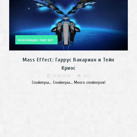
ИНФОРМАЦИЯ
PAINT.NET
Mass Effect: Гаррус Вакариан и Тейн
Криос
01.01.1970
7427
Спойлеры... Спойлеры... Много спойлеров!