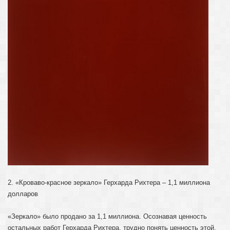
2. «Кроваво-красное зеркало» Герхарда Рихтера – 1,1 миллиона
долларов
«Зеркало» было продано за 1,1 миллиона. Осознавая ценность
остальных работ Герхарда Рихтера, трудно понять ценность этой.