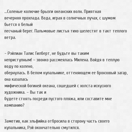
…Соленые колючие брызги океанских волн. Приятная
вечерняя прохлада. Вода, играя в солнечных лучах, с шумом
бьется о белый
песчаный берег. Пальмовые листья тихо шелестят в такт теплого
ветра.
- Рэйлиан Талис Гилберт, не будьте вы таким
неприступным! – звонко рассмеялась Милена. Войдя в теплую
воду по колено,
обернулась. В белом купальнике, оттеняющем ее бронзовый загар,
она казалась
мифической богиней океана, сошедшей с холста искусного
художника. – Вы так и
будете стоять посреди пустого пляжа, или составите мне
компанию?
Заметив, как эльфийка отбросила в сторону часть своего
купальника, Рэй окончательно смутился.