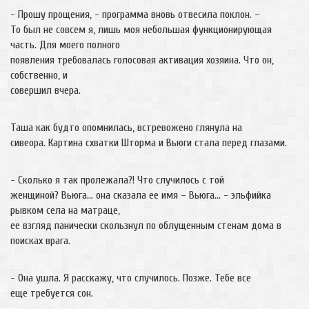
- Прошу прощения, - программа вновь отвесила поклон. –
То был не совсем я, лишь моя небольшая функционирующая
часть. Для моего полного
появления требовалась голосовая активация хозяина. Что он,
собственно, и
совершил вчера.
Таша как будто опомнилась, встревожено глянула на
сивеора. Картина схватки Шторма и Вьюги стала перед глазами.
- Сколько я так пролежала?! Что случилось с той
женщиной? Вьюга… она сказала ее имя – Вьюга… - эльфийка
рывком села на матраце,
ее взгляд панически скользнул по облущенным стенам дома в
поисках врага.
- Она ушла. Я расскажу, что случилось. Позже. Тебе все
еще требуется сон.