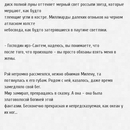
диск полной луны оттеняет мерный свет россыпи звезд, которые
мерцают, как будто
тлеющие угли в костре. Миллиарды далеких огоньков на черном
атласном холсте
небосвода, как будто затерявшиеся в паутине светляки.
- Господин ирэ-Сантем, надеюсь, вы понимаете, что
после того, что произошло – вы просто обязаны взять меня в
жены.
Рэй негромко рассмеялся, нежно обнимая Милену, та
потянулась к его губам. Рядом с ней, казалось, даже время
замедляло свой бег.
Мир замирал, превращаясь в сказку. А она – она была
златоволосой богиней этой
фантазии. Бесконечно прекрасная и непредсказуемая, как океан у
их ног…