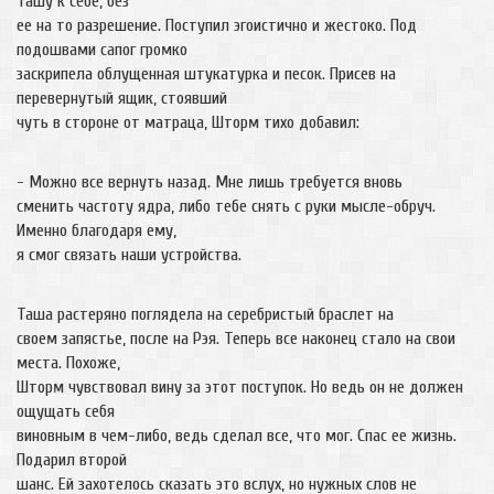
Ташу к себе, без
ее на то разрешение. Поступил эгоистично и жестоко. Под
подошвами сапог громко
заскрипела облущенная штукатурка и песок. Присев на
перевернутый ящик, стоявший
чуть в стороне от матраца, Шторм тихо добавил:
- Можно все вернуть назад. Мне лишь требуется вновь
сменить частоту ядра, либо тебе снять с руки мысле-обруч.
Именно благодаря ему,
я смог связать наши устройства.
Таша растеряно поглядела на серебристый браслет на
своем запястье, после на Рэя. Теперь все наконец стало на свои
места. Похоже,
Шторм чувствовал вину за этот поступок. Но ведь он не должен
ощущать себя
виновным в чем-либо, ведь сделал все, что мог. Спас ее жизнь.
Подарил второй
шанс. Ей захотелось сказать это вслух, но нужных слов не