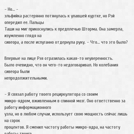
- Но… -
эльфийка растерянно потянулась к упавшей куртке, но Рэй
опередил ее. Пальцы
Таши на миг прикоснулись к предплечью Шторма. Она замерла,
изумленно глядя на
сивеора, а после испуганно отдернула руку. – Что… что это было?
Впервые на лице Рэя отразилась какая-то неуверенность.
Было очевидно, что он чего-то недоговаривал. Но колебания
сивеора были
непродолжительными.
- Я связал работу твоего рециркулятора со своим
микро-ядром, вживленным в спинной мозг. Оно ответственно за
работу информационного
узла, но в любом случаи, использует свою мощность сейчас лишь
на сорок
процентов. Я сменил частоту работы микро-ядра, на частоту
работы твоего