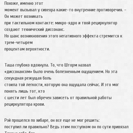
Похоже, именно этот
момент вызывал у сивеора какие-то внутренние противоречия. –
Он может возникать
при тактильном контакте: микро-ядро и твой рециркулятор
создают технический диссонанс.
Но шанс возникновения этого негативного эффекта стремится к
трем-четырем
процентам вероятности.
Таша глубоко вдохнула. То, что Шторм назвал
«диссонансом» было очень болезненным ощущением. Но эта
секундная режущая боль
стоила той легкости, которую она ощущала сейчас. И это мог
понять лишь тот, кто
с шести лет был обречен зависеть от правильной работы
рециркулятора крови.
Рэй прошелся по хибаре, он все еще не мог решить:
поступил ли правильно? Ведь этим поступком он по сути привязал