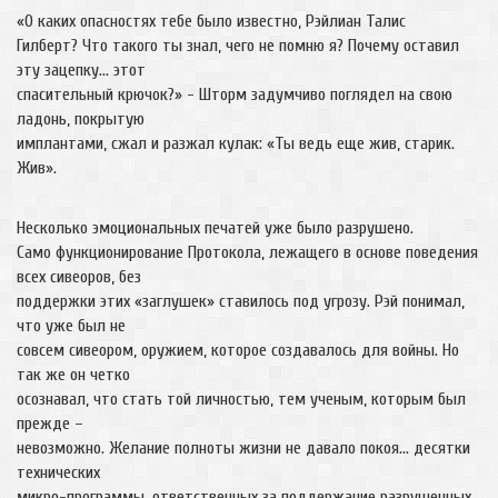
«О каких опасностях тебе было известно, Рэйлиан Талис
Гилберт? Что такого ты знал, чего не помню я? Почему оставил
эту зацепку… этот
спасительный крючок?» - Шторм задумчиво поглядел на свою
ладонь, покрытую
имплантами, сжал и разжал кулак: «Ты ведь еще жив, старик.
Жив».
Несколько эмоциональных печатей уже было разрушено.
Само функционирование Протокола, лежащего в основе поведения
всех сивеоров, без
поддержки этих «заглушек» ставилось под угрозу. Рэй понимал,
что уже был не
совсем сивеором, оружием, которое создавалось для войны. Но
так же он четко
осознавал, что стать той личностью, тем ученым, которым был
прежде –
невозможно. Желание полноты жизни не давало покоя… десятки
технических
микро-программы, ответственных за поддержание разрушенных