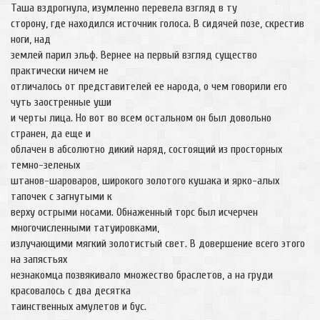
Таша вздрогнула, изумленно перевела взгляд в ту
сторону, где находился источник голоса. В сидячей позе, скрестив
ноги, над
землей парил эльф. Вернее на первый взгляд существо
практически ничем не
отличалось от представителей ее народа, о чем говорили его
чуть заостренные уши
и черты лица. Но вот во всем остальном он был довольно
странен, да еще и
облачен в абсолютно дикий наряд, состоящий из просторных
темно-зеленых
штанов-шароваров, широкого золотого кушака и ярко-алых
тапочек с загнутыми к
верху острыми носами. Обнаженный торс был исчерчен
многочисленными татуировками,
излучающими мягкий золотистый свет. В довершение всего этого
на запястьях
незнакомца позвякивало множество браслетов, а на груди
красовалось с два десятка
таинственных амулетов и бус.