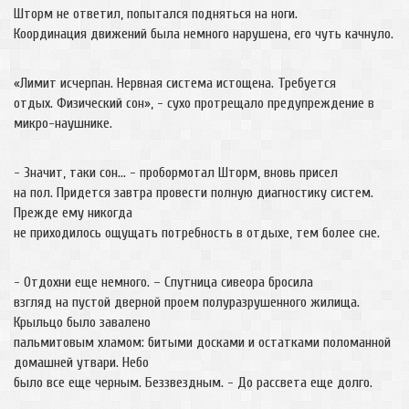
Шторм не ответил, попытался подняться на ноги.
Координация движений была немного нарушена, его чуть качнуло.
«Лимит исчерпан. Нервная система истощена. Требуется
отдых. Физический сон», - сухо протрещало предупреждение в
микро-наушнике.
- Значит, таки сон… - пробормотал Шторм, вновь присел
на пол. Придется завтра провести полную диагностику систем.
Прежде ему никогда
не приходилось ощущать потребность в отдыхе, тем более сне.
- Отдохни еще немного. – Спутница сивеора бросила
взгляд на пустой дверной проем полуразрушенного жилища.
Крыльцо было завалено
пальмитовым хламом: битыми досками и остатками поломанной
домашней утвари. Небо
было все еще черным. Беззвездным. - До рассвета еще долго.