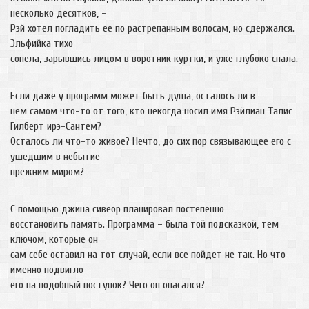
несколько десятков, –
Рэй хотел погладить ее по растрепанным волосам, но сдержался.
Эльфийка тихо
сопела, зарывшись лицом в воротник куртки, и уже глубоко спала.
Если даже у программ может быть душа, осталось ли в
нем самом что-то от того, кто некогда носил имя Рэйлиан Талис
Гилберт ирэ-Сантем?
Осталось ли что-то живое? Нечто, до сих пор связывающее его с
ушедшим в небытие
прежним миром?
С помощью джина сивеор планировал постепенно
восстановить память. Программа – была той подсказкой, тем
ключом, которые он
сам себе оставил на тот случай, если все пойдет не так. Но что
именно подвигло
его на подобный поступок? Чего он опасался?