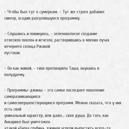
- Чтобы был тут к сумеркам. – Тут же строго добавил
сивеор, осадив разгулявшуюся программу.
- Слушаюсь и повинуюсь, - зеленоволосое создание
отвесило поклон и исчезло, растворившись в мягких лучах
вечернего солнца Ржавой
пустоши.
- Он как живой, - тихо проговорила Таша, окунаясь в
полудрему.
- Программы-джины – это самое последнее поколение
саморазвивающихся
и самосовершенствующихся программ. Можно сказать, что у них
есть свой
уникальный характер, или даже… своя душа. До того, как
Анкариол был уничтожен
атакой «Гнева глубин», джинов успели выпустить всего-то