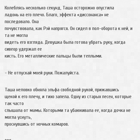
Колеблясь несколько секунд, Таша осторожно опустила
ладонь на его плечо. Благо, эффекта «диссонанса» не
последовало. Она
почувствовала, как Рэй напрягся. Он сидел в пол-оборота к ней, и
та не могла
видеть его взгляда. Девушка была готова убрать руку, когда
сивеор удержал ее
кисть. Его металлические пальцы были теплыми.
- Не отпускай моей руки. Пожалуйста.
Таша неловко обняла эльфа свободной рукой, прижавшись
щекой к его плечу, и тихо запела. Одну из старых песен, которые
так часто
слышала от мамы. Которыми та убаюкивала ее, когда дочка не
могла уснуть,
проснувшись от ночных комаров.