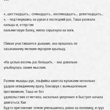
***
«…шестнадцать… семнадцать… восемнадцать… девятнадцать…
», - подтянувшись на руках в последний раз, Таша разжала
пальцы и, отпустив
пальмитовую балку, мягко спрыгнула на ноги.
Сбивая участившееся дыхание, она прошлась по
засыпанному мелким мусором крыльцу.
«На целых восемь раз больше!», - она довольно
улыбнулась своим мыслям.
Размяв мышцы рук, эльфийка нанесла кулаками несколько
ударов невидимому врагу. Боксируя с вымышленным
противником, Таша не без
удовольствия отметила, насколько увереннее и быстрее начала
двигаться. Как
будто притяжение земли уменьшилось ровно на половину, и груз