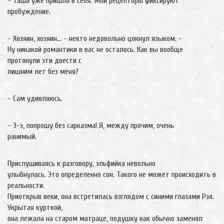
- Таша уже пришла в себя. Мои рецепторы фиксируют
пробуждение.
- Хозяин, хозяин… - некто недовольно цокнул языком. -
Ну никакой романтики в вас не осталось. Как вы вообще
протянули эти двести с
лишним лет без меня?
- Сам удивляюсь.
- Э-э, попрошу без сарказма! Я, между прочим, очень
ранимый.
Прислушиваясь к разговору, эльфийка невольно
улыбнулась. Это определенно сон. Такого не может происходить в
реальности.
Приоткрыв веки, она встретилась взглядом с синими глазами Рэя.
Укрытая курткой,
она лежала на старом матраце, подушку как обычно заменял