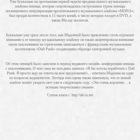
Уже буквально на протяжении первой недели продажи нового музыкального
альбома певицы, которая сопровождалась гастрольным туром певицы
посвященного популяризации презентованного музыкального альбома «MDNA»,
был продан количеством в 11 тысяч копий, в число которых входит и DVD, а
также Blu-ray носители.
Буквально уже сразу после того, как Мадонной было привлечено столь огромное
внимание к ее новому музыкальному альбому он также акцентировала внимание
своих поклонников на стремлении записываться с французским музыкальным
коллективом «Daft Punk» создающими образцы электронной музыки.
Об этом певицей было заявлено в период недавнего онлайн- конференции певицы
с поклонниками. О чем сама же поп-дива заявила: «Я бы хотела поработать с Daft
Punk. Я просто жду их ответа на мое предложение», - ответила Мадонна на один
из вопросов журналистов. Легенда поп-сцены также намекнула, что ее новый
альбом может увидеть свет уже в следующем году. «Это очень вероятно… я
истекаю творческими соками».
Статья взята с: http://alt-ru.net