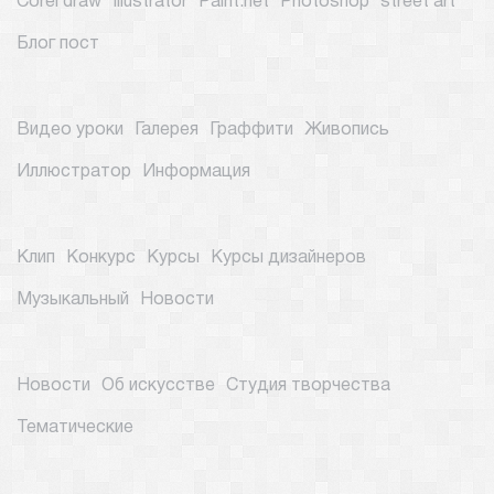
Corel draw
Illustrator
Paint.net
Photoshop
street art
Блог пост
Видео уроки
Галерея
Граффити
Живопись
Иллюстратор
Информация
Клип
Конкурс
Курсы
Курсы дизайнеров
Музыкальный
Новости
Новости
Об искусстве
Студия творчества
Тематические