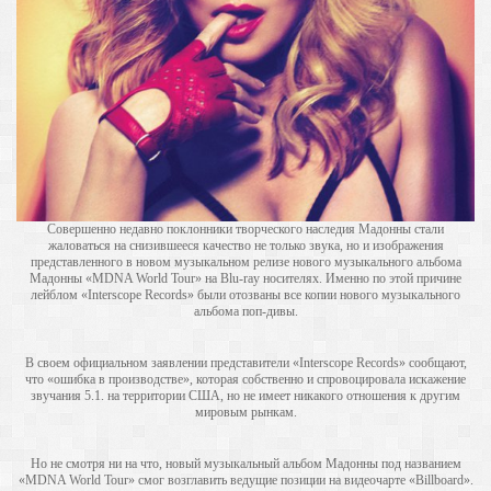
Совершенно недавно поклонники творческого наследия Мадонны стали
жаловаться на снизившееся качество не только звука, но и изображения
представленного в новом музыкальном релизе нового музыкального альбома
Мадонны «MDNA World Tour» на Blu-ray носителях. Именно по этой причине
лейблом «Interscope Records» были отозваны все копии нового музыкального
альбома поп-дивы.
В своем официальном заявлении представители «Interscope Records» сообщают,
что «ошибка в производстве», которая собственно и спровоцировала искажение
звучания 5.1. на территории США, но не имеет никакого отношения к другим
мировым рынкам.
Но не смотря ни на что, новый музыкальный альбом Мадонны под названием
«MDNA World Tour» смог возглавить ведущие позиции на видеочарте «Billboard».