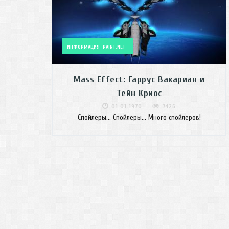
ИНФОРМАЦИЯ
PAINT.NET
Mass Effect: Гаррус Вакариан и
Тейн Криос
01.01.1970
7426
Спойлеры... Спойлеры... Много спойлеров!